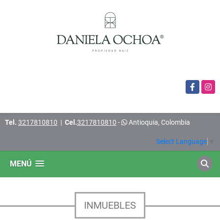
Facebook
Insta
Tel.
3217810810
|
Cel.
3217810810
-
Antioquia, Colombia
Select Language
▼
MENÚ
INMUEBLES