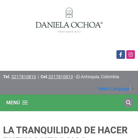
Facebook
Insta
Tel.
3217810810
|
Cel.
3217810810
-
Antioquia, Colombia
Select Language
▼
MENÚ
LA TRANQUILIDAD DE HACER