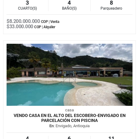
3
4
8
CUARTO(S)
BAÑO(S)
Parqueadero
$8.200.000.000
COP | Venta
$33.000.000
COP | Alquiler
casa
VENDO CASA EN EL ALTO DEL ESCOBERO-ENVIGADO EN
PARCELACIÓN CON PISCINA
En
: Envigado, Antioquia
4
6
11