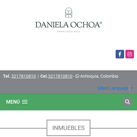
Facebook
Insta
Tel.
3217810810
|
Cel.
3217810810
-
Antioquia, Colombia
Select Language
▼
MENÚ
INMUEBLES