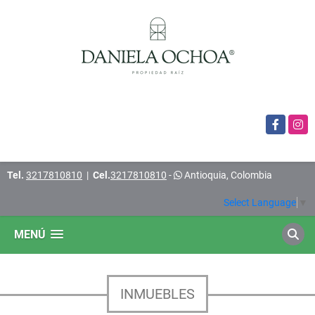
Facebook
Insta
Tel.
3217810810
|
Cel.
3217810810
-
Antioquia, Colombia
Select Language
▼
MENÚ
INMUEBLES