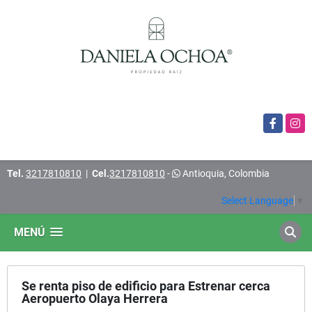
Facebook
Insta
Tel.
3217810810
|
Cel.
3217810810
-
Antioquia, Colombia
Select Language
▼
MENÚ
Se renta piso de edificio para Estrenar cerca
Aeropuerto Olaya Herrera