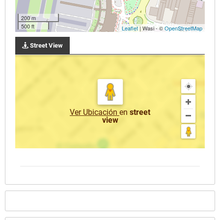
200 m
500 ft
Leaflet
| Wasi - ©
OpenStreetMap
Street View
Ver Ubicación
en
street
view