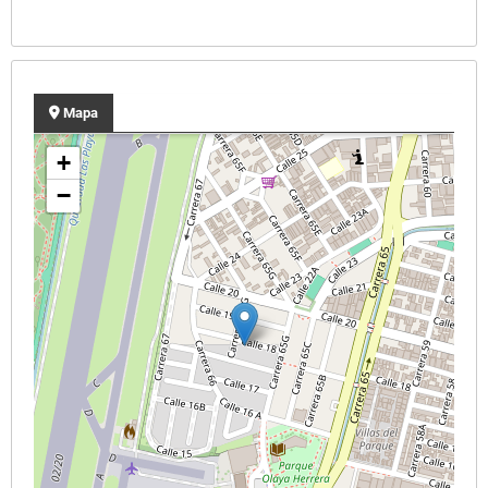
Mapa
+
−