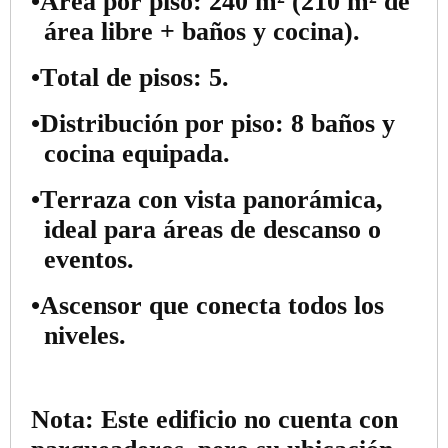
•
Área por piso:
240 m² (210 m² de
área libre + baños y cocina).
•
Total de pisos:
5.
•
Distribución por piso:
8 baños y
cocina equipada.
•
Terraza
con vista panorámica,
ideal para áreas de descanso o
eventos.
•
Ascensor
que conecta todos los
niveles.
Nota:
Este edificio no cuenta con