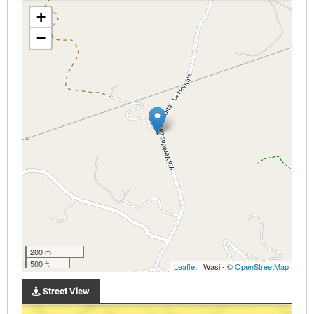
+
−
200 m
500 ft
Leaflet
| Wasi - ©
OpenStreetMap
Street View