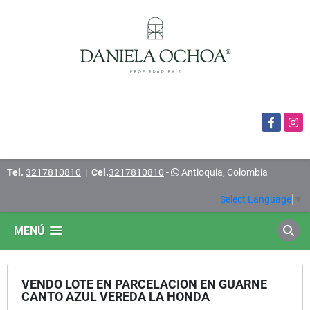
Facebook
Insta
Tel.
3217810810
|
Cel.
3217810810
-
Antioquia, Colombia
Select Language
▼
MENÚ
VENDO LOTE EN PARCELACION EN GUARNE
CANTO AZUL VEREDA LA HONDA