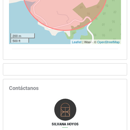
200 m
500 ft
Leaflet
| Wasi - ©
OpenStreetMap
Contáctanos
SILVANA HOYOS