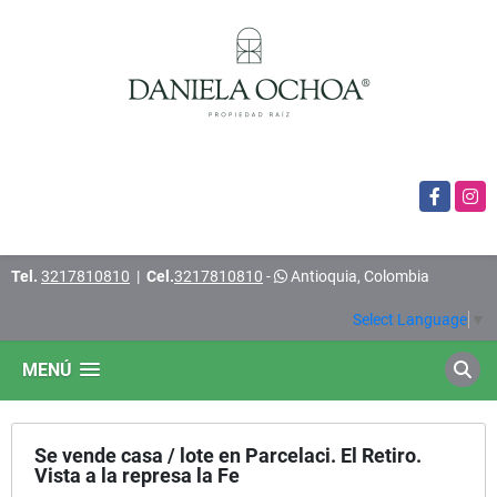
Facebook
Insta
Tel.
3217810810
|
Cel.
3217810810
-
Antioquia, Colombia
Select Language
▼
MENÚ
Se vende casa / lote en Parcelaci. El Retiro.
Vista a la represa la Fe