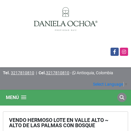
Facebook
Insta
Tel.
3217810810
|
Cel.
3217810810
-
Antioquia, Colombia
Select Language
▼
MENÚ
VENDO HERMOSO LOTE EN VALLE ALTO ~
ALTO DE LAS PALMAS CON BOSQUE