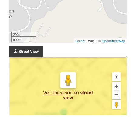
200 m
500 ft
Leaflet
| Wasi - ©
OpenStreetMap
Street View
Ver Ubicación
en
street
view