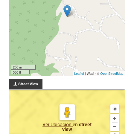
200 m
500 ft
Leaflet
| Wasi - ©
OpenStreetMap
Street View
Ver Ubicación
en
street
view