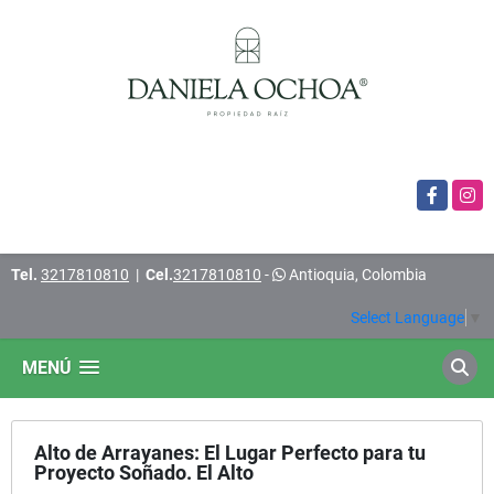
Facebook
Insta
Tel.
3217810810
|
Cel.
3217810810
-
Antioquia, Colombia
Select Language
▼
MENÚ
Alto de Arrayanes: El Lugar Perfecto para tu
Proyecto Soñado. El Alto