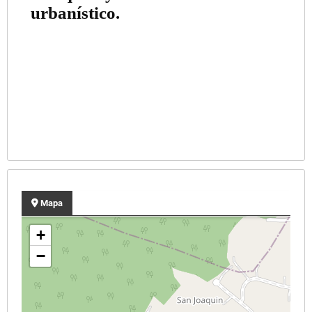
urbanístico.
Mapa
+
−