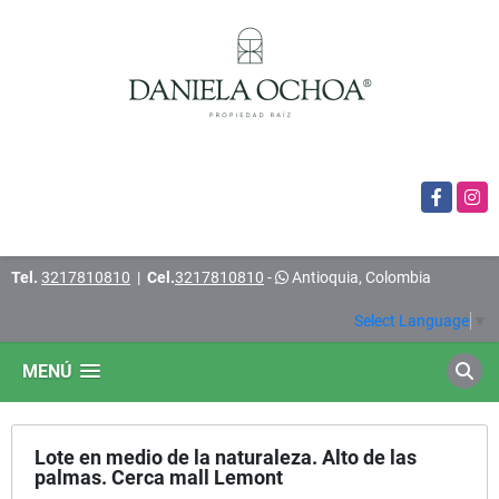
Facebook
Insta
Tel.
3217810810
|
Cel.
3217810810
-
Antioquia, Colombia
Select Language
▼
MENÚ
Lote en medio de la naturaleza. Alto de las
palmas. Cerca mall Lemont