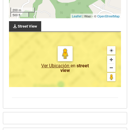
200 m
500 ft
Leaflet
| Wasi - ©
OpenStreetMap
Street View
Ver Ubicación
en
street
view