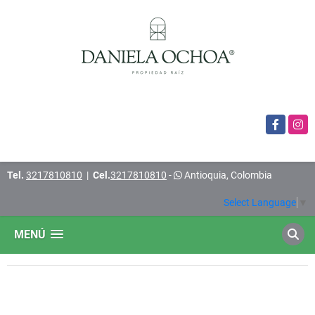
Facebook
Insta
Tel.
3217810810
|
Cel.
3217810810
-
Antioquia, Colombia
Select Language
▼
MENÚ