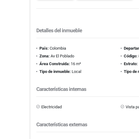
Detalles del inmueble
País:
Colombia
Departa
Zona:
Av El Poblado
Código:
Área Construida:
16 m²
Estrato:
Tipo de inmueble:
Local
Tipo de 
Características internas
Electricidad
Vista 
Características externas