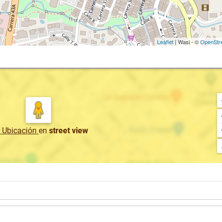
Leaflet
| Wasi - ©
OpenStr
r Ubicación
en
street view