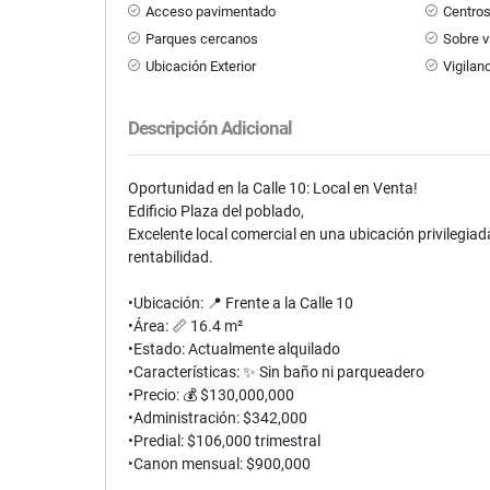
Acceso pavimentado
Centro
Parques cercanos
Sobre v
Ubicación Exterior
Vigilan
Descripción Adicional
Oportunidad en la Calle 10: Local en Venta!
Edificio Plaza del poblado,
Excelente local comercial en una ubicación privilegia
rentabilidad.
•
Ubicación: 📍 Frente a la Calle 10
•
Área: 📏 16.4 m²
•
Estado: Actualmente alquilado
•
Características: ✨ Sin baño ni parqueadero
•
Precio: 💰 $130,000,000
•
Administración: $342,000
•
Predial: $106,000 trimestral
•
Canon mensual: $900,000