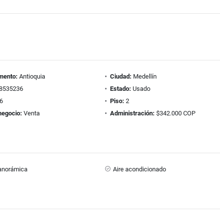
mento:
Antioquia
Ciudad:
Medellín
8535236
Estado:
Usado
6
Piso:
2
negocio:
Venta
Administración:
$342.000 COP
panorámica
Aire acondicionado