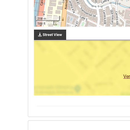
200 m
500 ft
Street View
Ve