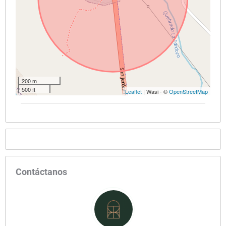
200 m
500 ft
Leaflet
| Wasi - ©
OpenStreetMap
Contáctanos