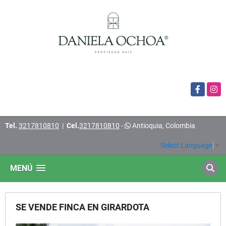
Facebook
Insta
Tel.
3217810810
|
Cel.
3217810810
-
Antioquia, Colombia
Select Language
▼
MENÚ
SE VENDE FINCA EN GIRARDOTA