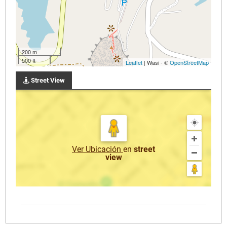
200 m
500 ft
Leaflet
| Wasi - ©
OpenStreetMap
Street View
Ver Ubicación
en
street
view