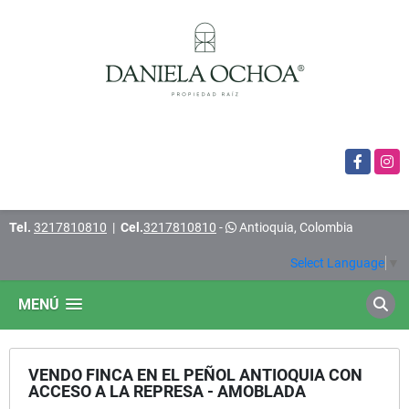
Facebook
Insta
Tel.
3217810810
|
Cel.
3217810810
-
Antioquia, Colombia
Select Language
▼
MENÚ
VENDO FINCA EN EL PEÑOL ANTIOQUIA CON
ACCESO A LA REPRESA - AMOBLADA