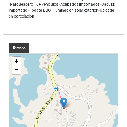
▫️Parqueadero 10+ vehículos ▫️Acabados importados ▫️Jacuzzi
importado ▫️Fogata BBQ ▫️Iluminación solar exterior ▫️Ubicada
en parcelación
Mapa
+
−