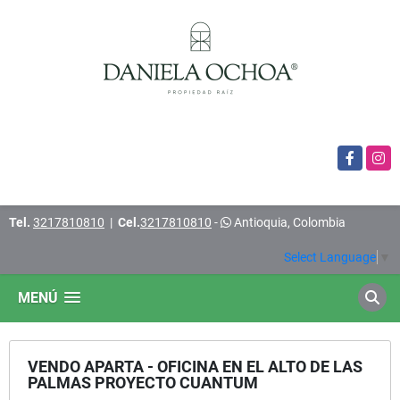
Facebook
Insta
Tel.
3217810810
|
Cel.
3217810810
-
Antioquia, Colombia
Select Language
▼
MENÚ
VENDO APARTA - OFICINA EN EL ALTO DE LAS
PALMAS PROYECTO CUANTUM