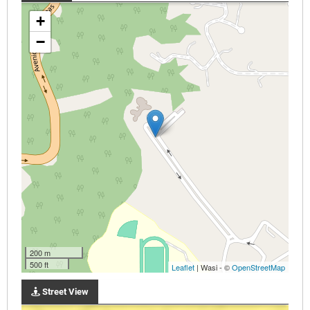
+
−
200 m
500 ft
Leaflet
| Wasi - ©
OpenStreetMap
Street View