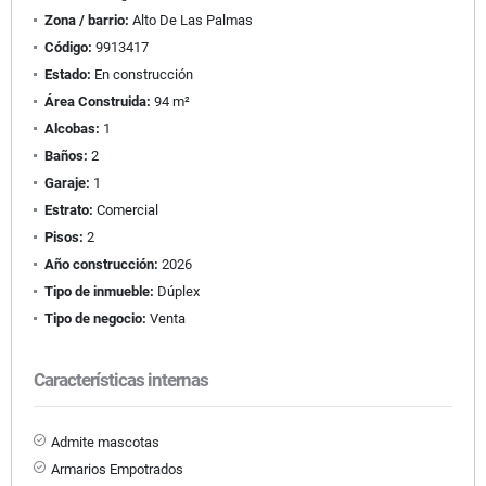
Zona / barrio:
Alto De Las Palmas
Código:
9913417
Estado:
En construcción
Área Construida:
94 m²
Alcobas:
1
Baños:
2
Garaje:
1
Estrato:
Comercial
Pisos:
2
Año construcción:
2026
Tipo de inmueble:
Dúplex
Tipo de negocio:
Venta
Características internas
Admite mascotas
Armarios Empotrados