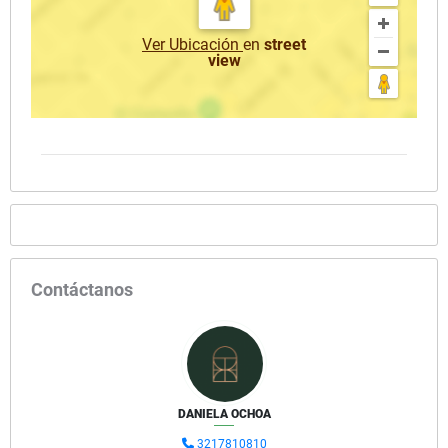
Ver Ubicación
en
street
view
Contáctanos
DANIELA OCHOA
3217810810