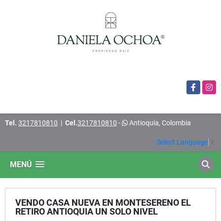
Facebook
Insta
Tel.
3217810810
|
Cel.
3217810810
-
Antioquia, Colombia
Select Language
▼
MENÚ
VENDO CASA NUEVA EN MONTESERENO EL
RETIRO ANTIOQUIA UN SOLO NIVEL