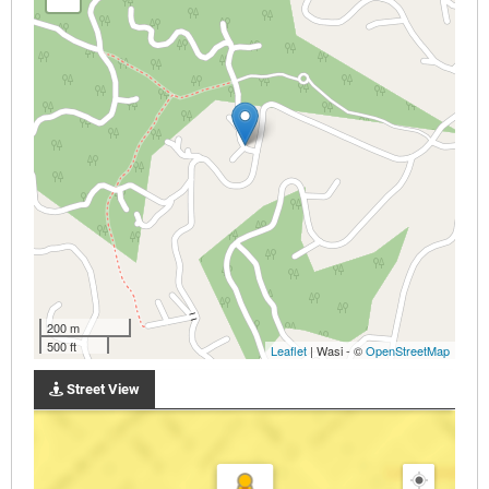
200 m
500 ft
Leaflet
| Wasi - ©
OpenStreetMap
Street View