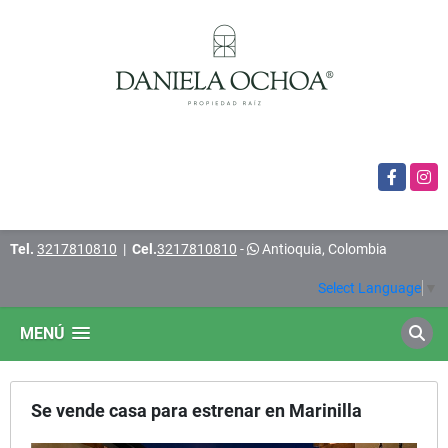
Facebook
Insta
Tel.
3217810810
|
Cel.
3217810810
-
Antioquia, Colombia
Select Language
▼
MENÚ
Se vende casa para estrenar en Marinilla