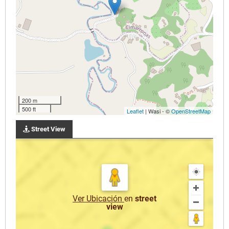
200 m
500 ft
Leaflet
| Wasi - ©
OpenStreetMap
Street View
Ver Ubicación
en
street
view