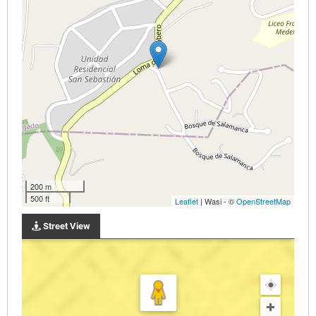
200 m
500 ft
Leaflet
| Wasi - ©
OpenStreetMap
Street View