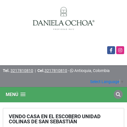
Facebook
Insta
Tel.
3217810810
|
Cel.
3217810810
-
Antioquia, Colombia
Select Language
▼
MENÚ
VENDO CASA EN EL ESCOBERO UNIDAD
COLINAS DE SAN SEBASTIÁN