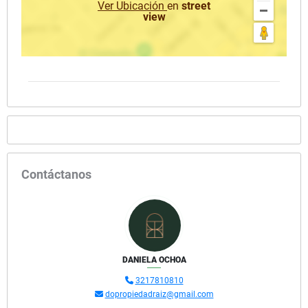
Ver Ubicación
en
street
view
Contáctanos
DANIELA OCHOA
3217810810
dopropiedadraiz@gmail.com