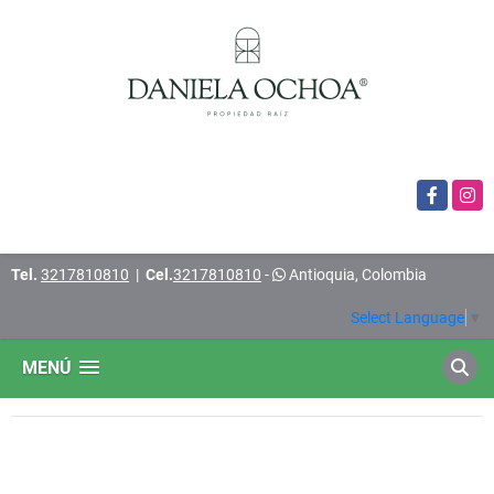
Facebook
Insta
Tel.
3217810810
|
Cel.
3217810810
-
Antioquia, Colombia
Select Language
▼
MENÚ