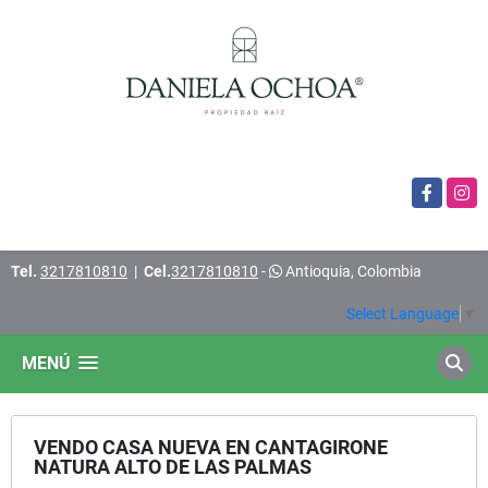
Facebook
Insta
Tel.
3217810810
|
Cel.
3217810810
-
Antioquia, Colombia
Select Language
▼
MENÚ
VENDO CASA NUEVA EN CANTAGIRONE
NATURA ALTO DE LAS PALMAS