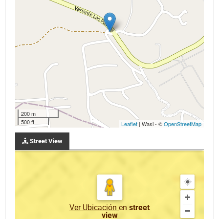
200 m
500 ft
Leaflet
| Wasi - ©
OpenStreetMap
Street View
Ver Ubicación
en
street
view