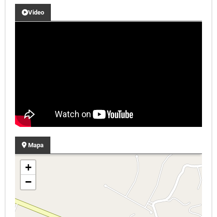
Video
Mapa
+
−