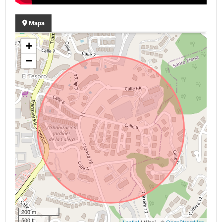
Mapa
+
−
200 m
500 ft