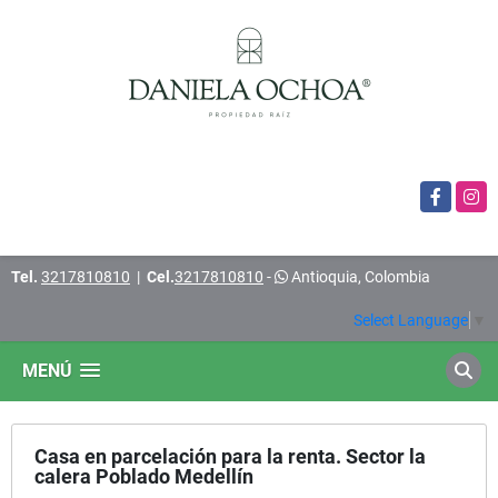
Facebook
Insta
Tel.
3217810810
|
Cel.
3217810810
-
Antioquia, Colombia
Select Language
▼
MENÚ
Casa en parcelación para la renta. Sector la
calera Poblado Medellín