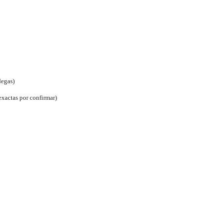
degas)
exactas por confirmar)