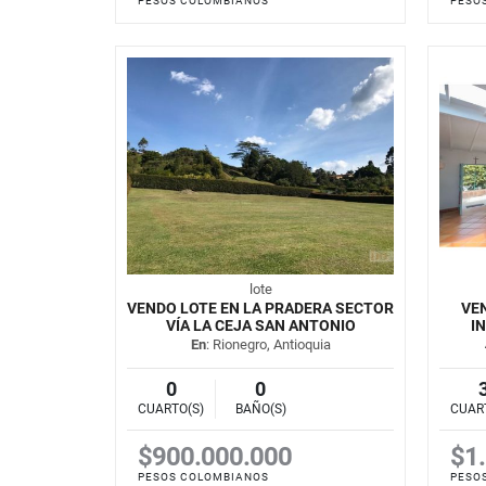
PESOS COLOMBIANOS
PESO
lote
VENDO LOTE EN LA PRADERA SECTOR
VE
VÍA LA CEJA SAN ANTONIO
I
En
: Rionegro, Antioquia
0
0
CUARTO(S)
BAÑO(S)
CUAR
$900.000.000
$1
PESOS COLOMBIANOS
PESO