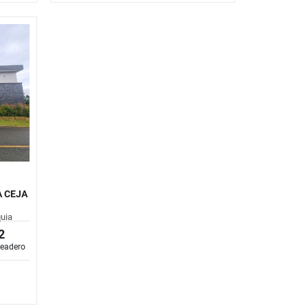
A CEJA
quia
2
eadero