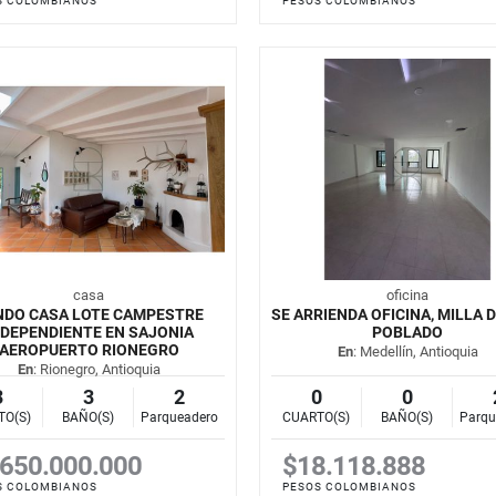
S COLOMBIANOS
PESOS COLOMBIANOS
casa
oficina
NDO CASA LOTE CAMPESTRE
SE ARRIENDA OFICINA, MILLA D
NDEPENDIENTE EN SAJONIA
POBLADO
AEROPUERTO RIONEGRO
En
: Medellín, Antioquia
En
: Rionegro, Antioquia
3
3
2
0
0
TO(S)
BAÑO(S)
Parqueadero
CUARTO(S)
BAÑO(S)
Parqu
.650.000.000
$18.118.888
S COLOMBIANOS
PESOS COLOMBIANOS