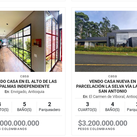
casa
casa
DO CASA EN EL ALTO DE LAS
VENDO CASA NUEVA EN
PALMAS INDEPENDIENTE
PARCELACIÓN LA SELVA VÍA L
SAN ANTONIO
En
: Envigado, Antioquia
En
: El Carmen de Viboral, Antio
4
5
2
3
4
TO(S)
BAÑO(S)
Parqueadero
CUARTO(S)
BAÑO(S)
Parqu
.000.000.000
$3.200.000.000
S COLOMBIANOS
PESOS COLOMBIANOS