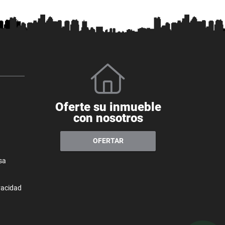
Oferte su inmueble
con nosotros
OFERTAR
sa
ivacidad