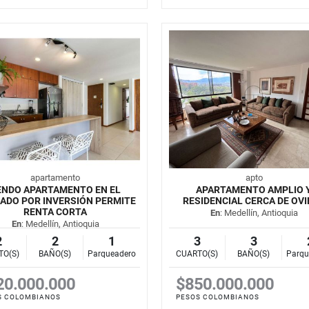
apartamento
apto
ENDO APARTAMENTO EN EL
APARTAMENTO AMPLIO 
ADO POR INVERSIÓN PERMITE
RESIDENCIAL CERCA DE OV
RENTA CORTA
En
: Medellín, Antioquia
En
: Medellín, Antioquia
2
2
1
3
3
TO(S)
BAÑO(S)
Parqueadero
CUARTO(S)
BAÑO(S)
Parqu
20.000.000
$850.000.000
S COLOMBIANOS
PESOS COLOMBIANOS