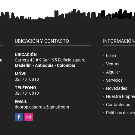
UBICACIÓN Y CONTACTO
INFORMACIÓN
UBICACIÓN
Inicio
on
Carrera 43 # 9 Sur 195 Edificio square
Ventas
Medellín - Antioquia - Colombia
.
Alquiler
MÓVIL
3217810810
Servicios
TELÉFONO
Novedades
3217810810
Nuestra Empre
EMAIL
Contáctenos
dopropiedadraiz@gmail.com
Políticas de pr
Facebook
Instagram