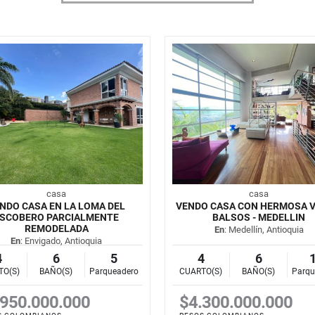
casa
casa
NDO CASA EN LA LOMA DEL
VENDO CASA CON HERMOSA VI
SCOBERO PARCIALMENTE
BALSOS - MEDELLIN
REMODELADA
En
: Medellín, Antioquia
En
: Envigado, Antioquia
4
6
5
4
6
TO(S)
BAÑO(S)
Parqueadero
CUARTO(S)
BAÑO(S)
Parqu
.950.000.000
$4.300.000.000