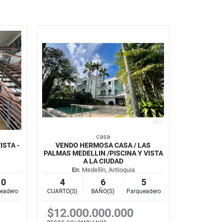
casa
STA -
VENDO HERMOSA CASA / LAS
PALMAS MEDELLIN /PISCINA Y VISTA
A LA CIUDAD
En
: Medellín, Antioquia
10
4
6
5
eadero
CUARTO(S)
BAÑO(S)
Parqueadero
$12.000.000.000