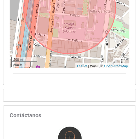
200 m
500 ft
Leaflet
| Wasi - ©
OpenStreetMap
Contáctanos