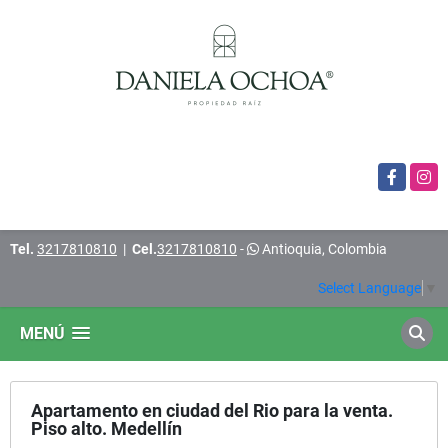
Facebook
Insta
Tel.
3217810810
|
Cel.
3217810810
-
Antioquia, Colombia
Select Language
▼
MENÚ
Apartamento en ciudad del Rio para la venta.
Piso alto. Medellín