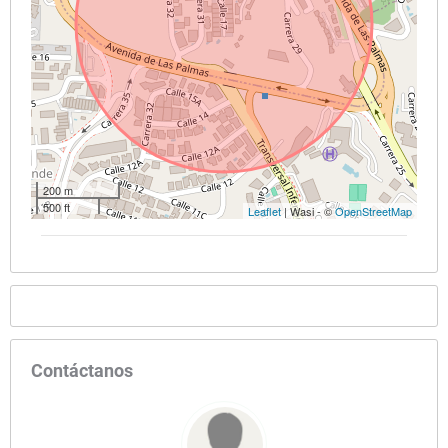
200 m
500 ft
Leaflet
| Wasi - ©
OpenStreetMap
Contáctanos