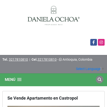
Facebook
Insta
Tel.
3217810810
|
Cel.
3217810810
-
Antioquia, Colombia
Select Language
▼
MENÚ
Se Vende Apartamento en Castropol