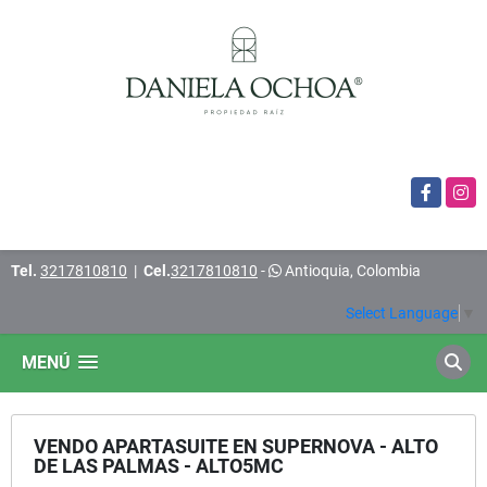
Facebook
Insta
Tel.
3217810810
|
Cel.
3217810810
-
Antioquia, Colombia
Select Language
▼
MENÚ
VENDO APARTASUITE EN SUPERNOVA - ALTO
DE LAS PALMAS - ALTO5MC