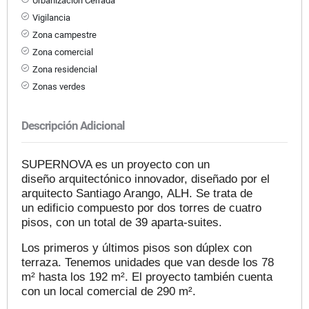
Urbanización Cerrada
Vigilancia
Zona campestre
Zona comercial
Zona residencial
Zonas verdes
Descripción Adicional
SUPERNOVA es un proyecto
con un
diseño
arquitectónico innovador, diseñado po
r el
arquitecto Santiago Arango
,
ALH. Se trata de
un
edificio
compuesto por dos to
rres de cuatro
pisos,
con un total de 39 aparta
-
suites
.
Los primeros y últimos pisos son dú
plex con
terraza. Tenemos unidades que van desde los 78
m² hasta los
192 m². El proyecto también cuenta
con un local comercial de 290 m².