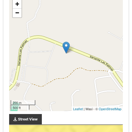
+
−
200 m
500 ft
Leaflet
| Wasi - ©
OpenStreetMap
Street View