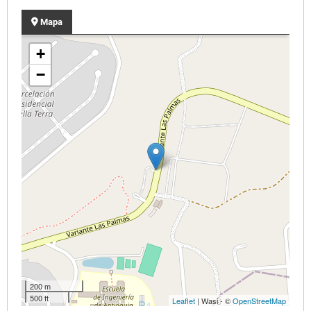
Mapa
+
−
200 m
500 ft
Leaflet
| Wasi - ©
OpenStreetMap