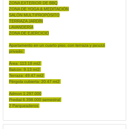
ZONA EXTERIOR DE BBQ
ZONA DE YOGA & MEDITACIÓN
SALÓN MULTIPROPÓSITO
TERRAZA JARDÍN
LAVANDERÍA
ZONA DE EJERCICIO
Apartamento en un cuarto piso, con terraza y jacuzzi
privado.
Área: 113.18 mt2
Balcón: 9.13 mt2
Terraza: 49.47 mt2
Pérgola cubierta: 20.47 mt2
Admon 1.297.000
Predial 6.398.000 semestral
2 Parqueaderos