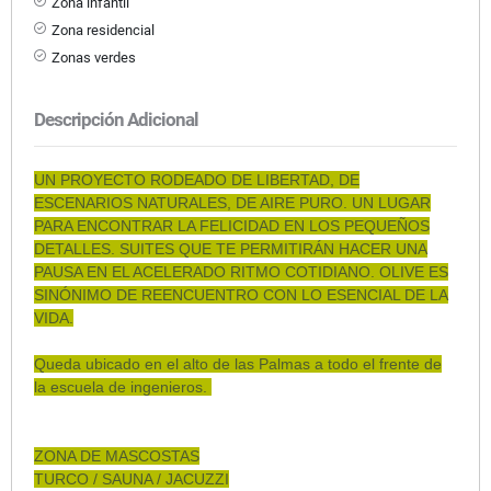
Zona infantil
Zona residencial
Zonas verdes
Descripción Adicional
UN PROYECTO RODEADO DE LIBERTAD, DE
ESCENARIOS NATURALES, DE AIRE PURO. UN LUGAR
PARA ENCONTRAR LA FELICIDAD EN LOS PEQUEÑOS
DETALLES. SUITES QUE TE PERMITIRÁN HACER UNA
PAUSA EN EL ACELERADO RITMO COTIDIANO. OLIVE ES
SINÓNIMO DE REENCUENTRO CON LO ESENCIAL DE LA
VIDA.
Queda ubicado en el alto de las Palmas a todo el frente de
la escuela de ingenieros.
ZONA DE MASCOSTAS
TURCO / SAUNA / JACUZZI