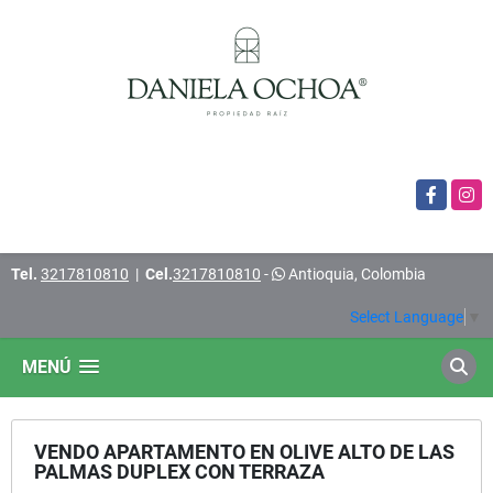
Facebook
Insta
Tel.
3217810810
|
Cel.
3217810810
-
Antioquia, Colombia
Select Language
▼
MENÚ
VENDO APARTAMENTO EN OLIVE ALTO DE LAS
PALMAS DUPLEX CON TERRAZA