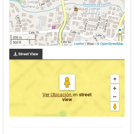
200 m
500 ft
Leaflet
| Wasi - ©
OpenStreetMap
Street View
Ver Ubicación
en
street
view